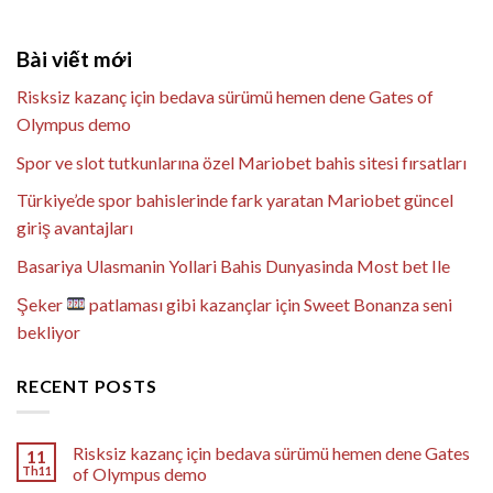
Bài viết mới
Risksiz kazanç için bedava sürümü hemen dene Gates of
Olympus demo
Spor ve slot tutkunlarına özel Mariobet bahis sitesi fırsatları
Türkiye’de spor bahislerinde fark yaratan Mariobet güncel
giriş avantajları
Basariya Ulasmanin Yollari Bahis Dunyasinda Most bet Ile
Şeker
patlaması gibi kazançlar için Sweet Bonanza seni
bekliyor
RECENT POSTS
Risksiz kazanç için bedava sürümü hemen dene Gates
11
Th11
of Olympus demo