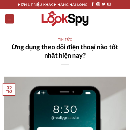
Skip
HƠN 1 TRIỆU KHÁCH HÀNG HÀI LÒNG
to
content
TIN TỨC
Ứng dụng theo dõi điện thoại nào tốt
nhất hiện nay?
02
Th3