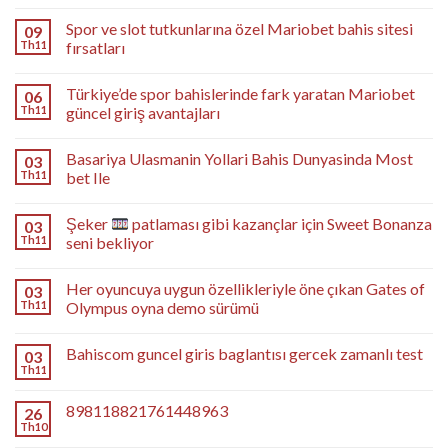
Spor ve slot tutkunlarına özel Mariobet bahis sitesi
09
Th11
fırsatları
Türkiye’de spor bahislerinde fark yaratan Mariobet
06
Th11
güncel giriş avantajları
Basariya Ulasmanin Yollari Bahis Dunyasinda Most
03
Th11
bet Ile
Şeker
patlaması gibi kazançlar için Sweet Bonanza
03
Th11
seni bekliyor
Her oyuncuya uygun özellikleriyle öne çıkan Gates of
03
Th11
Olympus oyna demo sürümü
Bahiscom guncel giris baglantısı gercek zamanlı test
03
Th11
898118821761448963
26
Th10