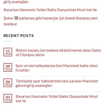
giriş avantajları
Basariya Ulasmanin Yollari Bahis Dunyasinda Most bet Ile
Şeker
patlaması gibi kazançlar için Sweet Bonanza seni
bekliyor
RECENT POSTS
Risksiz kazanç için bedava sürümü hemen dene Gates
11
Th11
of Olympus demo
Spor ve slot tutkunlarına özel Mariobet bahis sitesi
09
Th11
fırsatları
Türkiye’de spor bahislerinde fark yaratan Mariobet
06
Th11
güncel giriş avantajları
Basariya Ulasmanin Yollari Bahis Dunyasinda Most
03
Th11
bet Ile