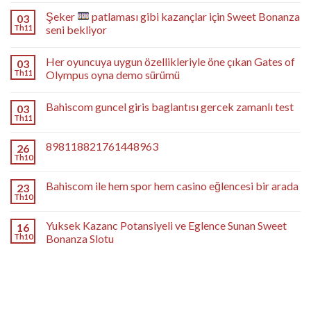
Şeker
patlaması gibi kazançlar için Sweet Bonanza
03
Th11
seni bekliyor
Her oyuncuya uygun özellikleriyle öne çıkan Gates of
03
Th11
Olympus oyna demo sürümü
Bahiscom guncel giris baglantısı gercek zamanlı test
03
Th11
898118821761448963
26
Th10
Bahiscom ile hem spor hem casino eğlencesi bir arada
23
Th10
Yuksek Kazanc Potansiyeli ve Eglence Sunan Sweet
16
Th10
Bonanza Slotu