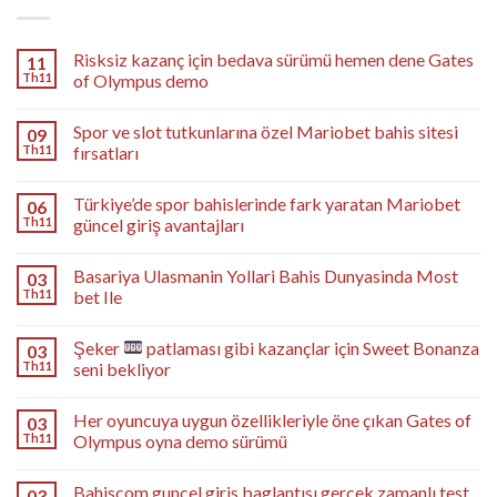
Risksiz kazanç için bedava sürümü hemen dene Gates
11
Th11
of Olympus demo
Spor ve slot tutkunlarına özel Mariobet bahis sitesi
09
Th11
fırsatları
Türkiye’de spor bahislerinde fark yaratan Mariobet
06
Th11
güncel giriş avantajları
Basariya Ulasmanin Yollari Bahis Dunyasinda Most
03
Th11
bet Ile
Şeker
patlaması gibi kazançlar için Sweet Bonanza
03
Th11
seni bekliyor
Her oyuncuya uygun özellikleriyle öne çıkan Gates of
03
Th11
Olympus oyna demo sürümü
Bahiscom guncel giris baglantısı gercek zamanlı test
03