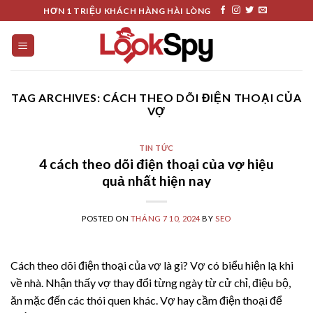
Skip
HƠN 1 TRIỆU KHÁCH HÀNG HÀI LÒNG
to
content
TAG ARCHIVES:
CÁCH THEO DÕI ĐIỆN THOẠI CỦA
VỢ
TIN TỨC
4 cách theo dõi điện thoại của vợ hiệu
quả nhất hiện nay
POSTED ON
THÁNG 7 10, 2024
BY
SEO
Cách theo dõi điện thoại của vợ là gì? Vợ có biểu hiện lạ khi
về nhà. Nhận thấy vợ thay đổi từng ngày từ cử chỉ, điệu bộ,
ăn mặc đến các thói quen khác. Vợ hay cầm điện thoại để