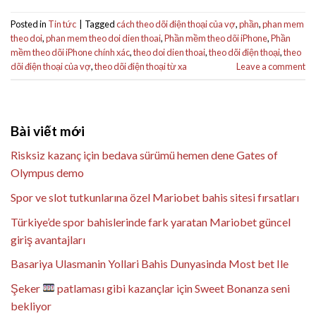
Posted in
Tin tức
|
Tagged
cách theo dõi điện thoại của vợ
,
phần
,
phan mem
theo doi
,
phan mem theo doi dien thoai
,
Phần mềm theo dõi iPhone
,
Phần
mềm theo dõi iPhone chính xác
,
theo doi dien thoai
,
theo dõi điện thoại
,
theo
dõi điện thoại của vợ
,
theo dõi điện thoại từ xa
Leave a comment
Bài viết mới
Risksiz kazanç için bedava sürümü hemen dene Gates of
Olympus demo
Spor ve slot tutkunlarına özel Mariobet bahis sitesi fırsatları
Türkiye’de spor bahislerinde fark yaratan Mariobet güncel
giriş avantajları
Basariya Ulasmanin Yollari Bahis Dunyasinda Most bet Ile
Şeker
patlaması gibi kazançlar için Sweet Bonanza seni
bekliyor