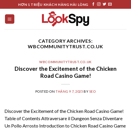
Skip
HƠN 1 TRIỆU KHÁCH HÀNG HÀI LÒNG
to
content
CATEGORY ARCHIVES:
WBCOMMUNITYTRUST.CO.UK
WBCOMMUNITYTRUST.CO.UK
Discover the Excitement of the Chicken
Road Casino Game!
POSTED ON
THÁNG 9 7, 2025
BY
SEO
Discover the Excitement of the Chicken Road Casino Game!
Table of Contents Attraversare il Dungeon Senza Diventare
Un Pollo Arrosto Introduction to Chicken Road Casino Game