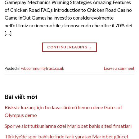
Gameplay Mechanics Winning Strategies Amazing Features
of Chicken Road FAQs Introduction to Chicken Road Casino
Game InOut Games ha investito considerevolmente
nell’ottimizzazione mobile, riconoscendo che oltre il 70% dei
[…]
CONTINUE READING
→
Posted in
wbcommunitytrust.co.uk
Leave a comment
Bài viết mới
Risksiz kazanç için bedava sürümü hemen dene Gates of
Olympus demo
Spor ve slot tutkunlarına özel Mariobet bahis sitesi fırsatları
Türkiye’de spor bahislerinde fark yaratan Mariobet güncel