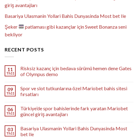
giriş avantajları
Basariya Ulasmanin Yollari Bahis Dunyasinda Most bet Ile
Şeker
patlaması gibi kazançlar için Sweet Bonanza seni
bekliyor
RECENT POSTS
Risksiz kazanç için bedava sürümü hemen dene Gates
11
Th11
of Olympus demo
Spor ve slot tutkunlarına özel Mariobet bahis sitesi
09
Th11
fırsatları
Türkiye’de spor bahislerinde fark yaratan Mariobet
06
Th11
güncel giriş avantajları
Basariya Ulasmanin Yollari Bahis Dunyasinda Most
03
Th11
bet Ile