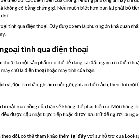
n mà không có bằng chứng gì. Nếu muốn biết hơn bạn lại phải bỏ tiề
 dõi.
oại tình qua điện thoại. Đây được xem là phương án khả quan nhấ
ay.
goại tình qua điện thoại
 thoại là một sản phẩm có thể dễ dàng cài đặt ngay trên điện thoạ
 máy chủ là điện thoại hoặc máy tính của bạn.
nh vị, đọc tin nhắn, ghi âm cuộc gọi, ghi âm bối cảnh, theo dõi mọi
 bí mật mà chồng của bạn sẽ không thể phát hiện ra. Mọi thông ti
đến đều được cập nhật trực tiếp hoặc được lưu trữ để người dùng 
theo dõi, có thể tham khảo thêm
tại đây
với sự hỗ trợ của Looks