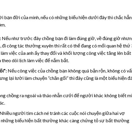
ời bạn đời của mình, nếu có những biểu hiện dưới đây thì chắc hẳn
ộm.
:
Nếu như trước đây chồng bạn đi làm đúng giờ, về đúng giờ như
, đi công tác thường xuyên thì rất có thể đang có mối quan hệ thứ 
 làm việc của anh ấy thay đổi và khối lượng công việc tăng lên bất
à theo dõi lịch làm việc để nắm bắt.
i”:
Nếu công việc của chồng bạn không quá bận rộn, không có vấ
ng lại lười làm chuyện “chăn gối” thì đây cũng là một biểu hiện đ
ng chồng ra ngoài và tháo nhẫn cưới để người khác không biết m
ác.
Nhiều người tìm cách né tránh các cuộc nói chuyện giữa hai vợ
ới những biểu hiện bất thường khác càng chứng tỏ sự bất thường