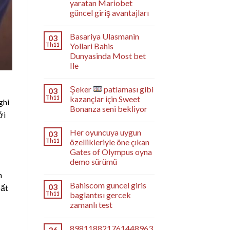
yaratan Mariobet
güncel giriş avantajları
Basariya Ulasmanin
03
Th11
Yollari Bahis
Dunyasinda Most bet
Ile
Şeker
patlaması gibi
03
Th11
kazançlar için Sweet
ghi
Bonanza seni bekliyor
ới
Her oyuncuya uygun
03
Th11
özellikleriyle öne çıkan
Gates of Olympus oyna
demo sürümü
n
Bahiscom guncel giris
03
bất
Th11
baglantısı gercek
zamanlı test
898118821761448963
26