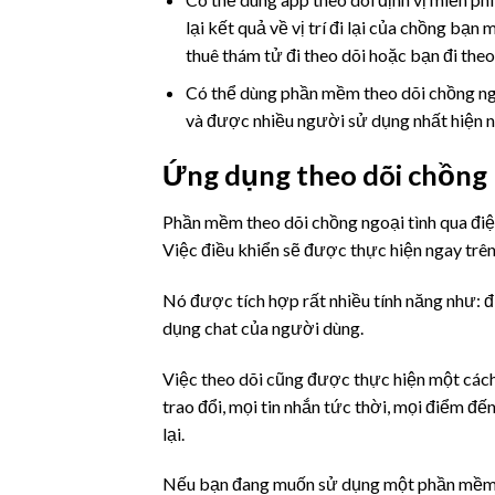
lại kết quả về vị trí đi lại của chồng bạ
thuê thám tử đi theo dõi hoặc bạn đi theo
Có thể dùng phần mềm theo dõi chồng ng
và được nhiều người sử dụng nhất hiện n
Ứng dụng theo dõi chồng n
Phần mềm theo dõi chồng ngoại tình qua điện
Việc điều khiển sẽ được thực hiện ngay trên
Nó được tích hợp rất nhiều tính năng như: đị
dụng chat của người dùng.
Việc theo dõi cũng được thực hiện một cách
trao đổi, mọi tin nhắn tức thời, mọi điểm 
lại.
Nếu bạn đang muốn sử dụng một phần mềm 