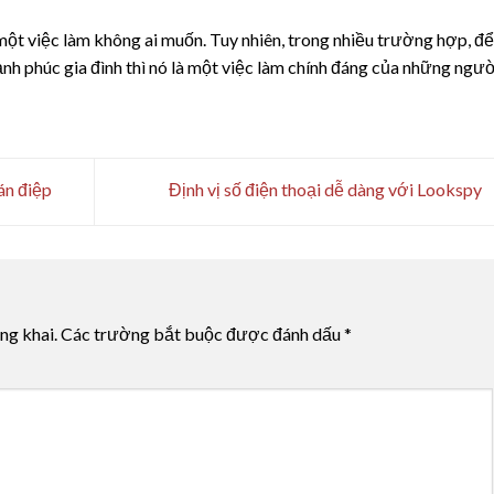
 một việc làm không ai muốn. Tuy nhiên, trong nhiều trường hợp, để
hạnh phúc gia đình thì nó là một việc làm chính đáng của những ngư
án điệp
Định vị số điện thoại dễ dàng với Lookspy
ng khai.
Các trường bắt buộc được đánh dấu
*