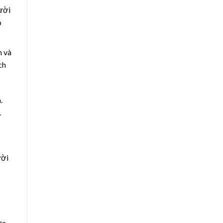
ười
ó
n và
ch
.
.
ười
ưa