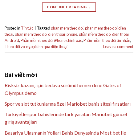
CONTINUE READING
→
Posted in
Tin tức
|
Tagged
phan mem theo doi
,
phan mem theo doi dien
thoai
,
phan mem theo doi dien thoai iphone
,
phần mềm theo dõi điện thoại
Android
,
Phần mềm theo dõi iPhone chính xác
,
Phần mềm theo dõi tin nhắn
,
Theo dõi vợ ngoại tình qua điện thoại
Leave a comment
Bài viết mới
Risksiz kazanç için bedava sürümü hemen dene Gates of
Olympus demo
Spor ve slot tutkunlarına özel Mariobet bahis sitesi fırsatları
Türkiye’de spor bahislerinde fark yaratan Mariobet güncel
giriş avantajları
Basariya Ulasmanin Yollari Bahis Dunyasinda Most bet Ile