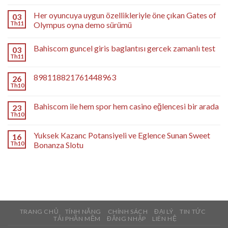
Her oyuncuya uygun özellikleriyle öne çıkan Gates of
03
Th11
Olympus oyna demo sürümü
Bahiscom guncel giris baglantısı gercek zamanlı test
03
Th11
898118821761448963
26
Th10
Bahiscom ile hem spor hem casino eğlencesi bir arada
23
Th10
Yuksek Kazanc Potansiyeli ve Eglence Sunan Sweet
16
Th10
Bonanza Slotu
TRANG CHỦ
TÍNH NĂNG
CHÍNH SÁCH
ĐẠI LÝ
TIN TỨC
TẢI PHẦN MỀM
ĐĂNG NHẬP
LIÊN HỆ