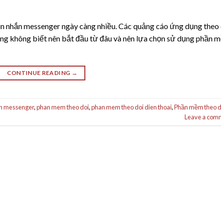
n nhắn messenger ngày càng nhiều. Các quảng cáo ứng dụng theo 
ùng không biết nên bắt đầu từ đâu và nên lựa chọn sử dụng phần 
CONTINUE READING
→
ắn messenger
,
phan mem theo doi
,
phan mem theo doi dien thoai
,
Phần mềm theo d
Leave a com