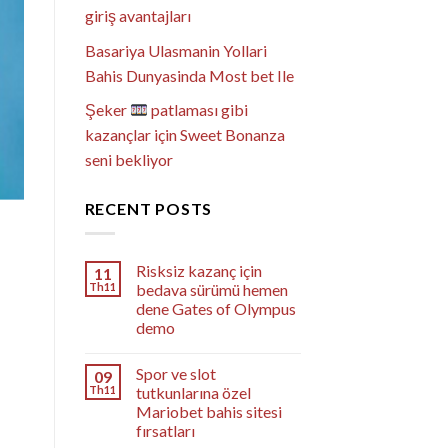
giriş avantajları
Basariya Ulasmanin Yollari
Bahis Dunyasinda Most bet Ile
Şeker
patlaması gibi
kazançlar için Sweet Bonanza
seni bekliyor
RECENT POSTS
Risksiz kazanç için
11
Th11
bedava sürümü hemen
dene Gates of Olympus
demo
Spor ve slot
09
Th11
tutkunlarına özel
Mariobet bahis sitesi
fırsatları