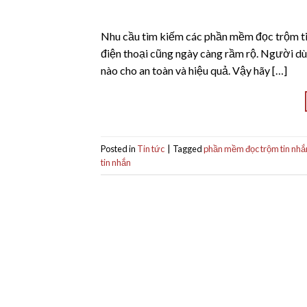
Nhu cầu tìm kiếm các phần mềm đọc trộm ti
điện thoại cũng ngày càng rầm rộ. Người d
nào cho an toàn và hiệu quả. Vậy hãy […]
Posted in
Tin tức
|
Tagged
phần mềm đọc trộm tin nh
tin nhắn