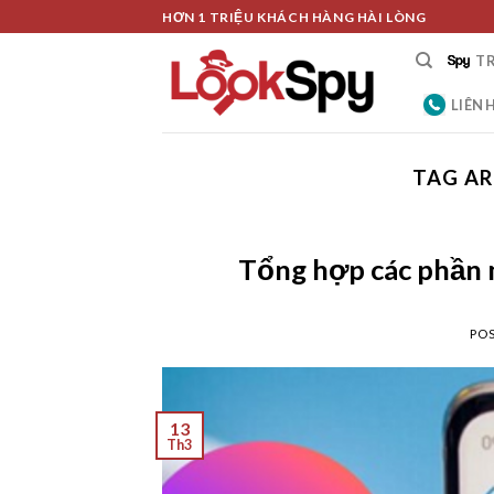
Skip
HƠN 1 TRIỆU KHÁCH HÀNG HÀI LÒNG
to
T
content
LIÊN 
TAG AR
Tổng hợp các phần
PO
13
Th3