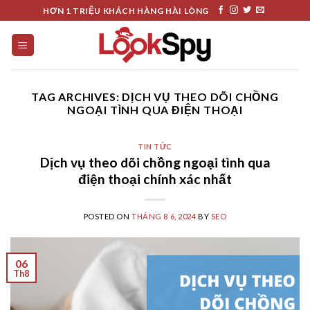
Skip
HƠN 1 TRIỆU KHÁCH HÀNG HÀI LÒNG
to
content
TAG ARCHIVES:
DỊCH VỤ THEO DÕI CHỒNG
NGOẠI TÌNH QUA ĐIỆN THOẠI
TIN TỨC
Dịch vụ theo dõi chồng ngoại tình qua
điện thoại chính xác nhất
POSTED ON
THÁNG 8 6, 2024
BY
SEO
06
Th8