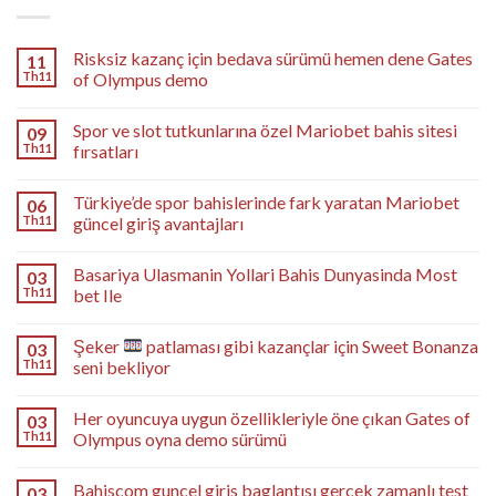
Risksiz kazanç için bedava sürümü hemen dene Gates
11
Th11
of Olympus demo
Spor ve slot tutkunlarına özel Mariobet bahis sitesi
09
Th11
fırsatları
Türkiye’de spor bahislerinde fark yaratan Mariobet
06
Th11
güncel giriş avantajları
Basariya Ulasmanin Yollari Bahis Dunyasinda Most
03
Th11
bet Ile
Şeker
patlaması gibi kazançlar için Sweet Bonanza
03
Th11
seni bekliyor
Her oyuncuya uygun özellikleriyle öne çıkan Gates of
03
Th11
Olympus oyna demo sürümü
Bahiscom guncel giris baglantısı gercek zamanlı test
03