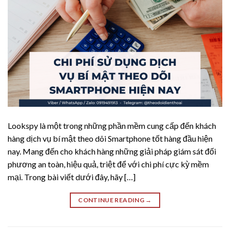
Lookspy là một trong những phần mềm cung cấp đến khách
hàng dịch vụ bí mật theo dõi Smartphone tốt hàng đầu hiện
nay. Mang đến cho khách hàng những giải pháp giám sát đối
phương an toàn, hiệu quả, triệt để với chi phí cực kỳ mềm
mại. Trong bài viết dưới đây, hãy […]
CONTINUE READING
→