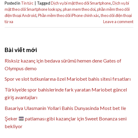
Posted in
Tin tức
|
Tagged
Dịch vụ bí mật theo dõi Smartphone
,
Dịch vụ bí
mật theo dõi Smartphone lookspy
,
phan mem theo doi
,
phần mềm theo dõi
điện thoại Android
,
Phần mềm theo dõi iPhone chính xác
,
theo dõi điện thoại
từ xa
Leave a comment
Bài viết mới
Risksiz kazanç için bedava sürümü hemen dene Gates of
Olympus demo
Spor ve slot tutkunlarına özel Mariobet bahis sitesi fırsatları
Türkiye’de spor bahislerinde fark yaratan Mariobet güncel
giriş avantajları
Basariya Ulasmanin Yollari Bahis Dunyasinda Most bet Ile
Şeker
patlaması gibi kazançlar için Sweet Bonanza seni
bekliyor