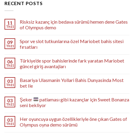
RECENT POSTS
Risksiz kazanç için bedava sürümü hemen dene Gates
11
Th11
of Olympus demo
Spor ve slot tutkunlarına özel Mariobet bahis sitesi
09
Th11
fırsatları
Türkiye’de spor bahislerinde fark yaratan Mariobet
06
Th11
güncel giriş avantajları
Basariya Ulasmanin Yollari Bahis Dunyasinda Most
03
Th11
bet Ile
Şeker
patlaması gibi kazançlar için Sweet Bonanza
03
Th11
seni bekliyor
Her oyuncuya uygun özellikleriyle öne çıkan Gates of
03
Th11
Olympus oyna demo sürümü