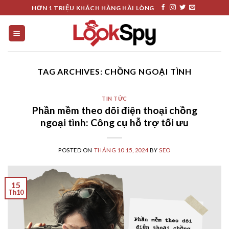
Skip
HƠN 1 TRIỆU KHÁCH HÀNG HÀI LÒNG
to
content
TAG ARCHIVES:
CHỒNG NGOẠI TÌNH
TIN TỨC
Phần mềm theo dõi điện thoại chồng
ngoại tình: Công cụ hỗ trợ tối ưu
POSTED ON
THÁNG 10 15, 2024
BY
SEO
15
Th10