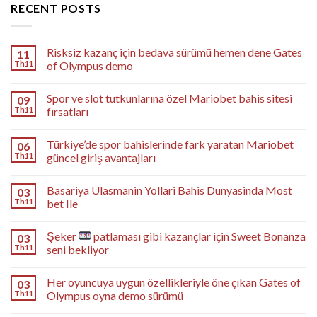
RECENT POSTS
Risksiz kazanç için bedava sürümü hemen dene Gates
11
Th11
of Olympus demo
Spor ve slot tutkunlarına özel Mariobet bahis sitesi
09
Th11
fırsatları
Türkiye’de spor bahislerinde fark yaratan Mariobet
06
Th11
güncel giriş avantajları
Basariya Ulasmanin Yollari Bahis Dunyasinda Most
03
Th11
bet Ile
Şeker
patlaması gibi kazançlar için Sweet Bonanza
03
Th11
seni bekliyor
Her oyuncuya uygun özellikleriyle öne çıkan Gates of
03
Th11
Olympus oyna demo sürümü