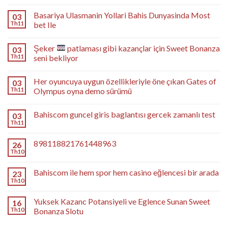
Basariya Ulasmanin Yollari Bahis Dunyasinda Most
03
Th11
bet Ile
Şeker
patlaması gibi kazançlar için Sweet Bonanza
03
Th11
seni bekliyor
Her oyuncuya uygun özellikleriyle öne çıkan Gates of
03
Th11
Olympus oyna demo sürümü
Bahiscom guncel giris baglantısı gercek zamanlı test
03
Th11
898118821761448963
26
Th10
Bahiscom ile hem spor hem casino eğlencesi bir arada
23
Th10
Yuksek Kazanc Potansiyeli ve Eglence Sunan Sweet
16
Th10
Bonanza Slotu