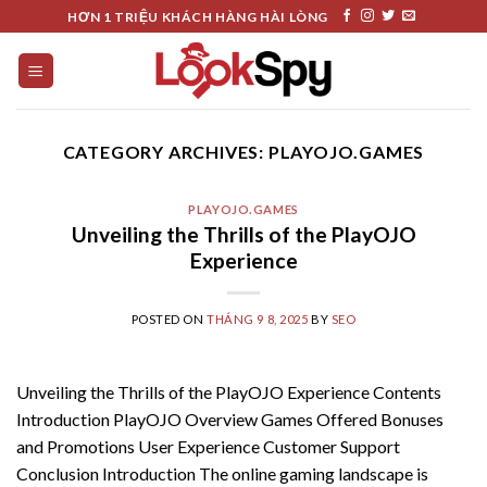
Skip
HƠN 1 TRIỆU KHÁCH HÀNG HÀI LÒNG
to
content
CATEGORY ARCHIVES:
PLAYOJO.GAMES
PLAYOJO.GAMES
Unveiling the Thrills of the PlayOJO
Experience
POSTED ON
THÁNG 9 8, 2025
BY
SEO
Unveiling the Thrills of the PlayOJO Experience Contents
Introduction PlayOJO Overview Games Offered Bonuses
and Promotions User Experience Customer Support
Conclusion Introduction The online gaming landscape is