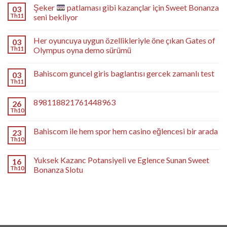
Şeker
patlaması gibi kazançlar için Sweet Bonanza
03
Th11
seni bekliyor
Her oyuncuya uygun özellikleriyle öne çıkan Gates of
03
Th11
Olympus oyna demo sürümü
Bahiscom guncel giris baglantısı gercek zamanlı test
03
Th11
898118821761448963
26
Th10
Bahiscom ile hem spor hem casino eğlencesi bir arada
23
Th10
Yuksek Kazanc Potansiyeli ve Eglence Sunan Sweet
16
Th10
Bonanza Slotu