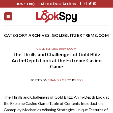
Skip
HƠN 1 TRIỆU KHÁCH HÀNG HÀI LÒNG
to
content
CATEGORY ARCHIVES:
GOLDBLITZEXTREME.COM
GOLDBLITZEXTREME.COM
The Thrills and Challenges of Gold Blitz
An In-Depth Look at the Extreme Casino
Game
POSTED ON
THÁNG 9 9, 2025
BY
SEO
The Thrills and Challenges of Gold Blitz: An In-Depth Look at
the Extreme Casino Game Table of Contents Introduction
Gameplay Mechanics Winning Strategies Unique Features of