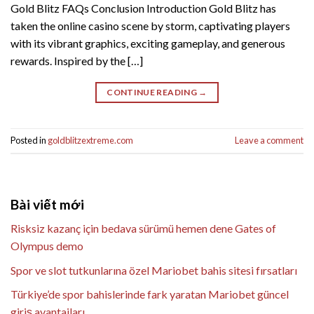
Gold Blitz FAQs Conclusion Introduction Gold Blitz has
taken the online casino scene by storm, captivating players
with its vibrant graphics, exciting gameplay, and generous
rewards. Inspired by the […]
CONTINUE READING
→
Posted in
goldblitzextreme.com
Leave a comment
Bài viết mới
Risksiz kazanç için bedava sürümü hemen dene Gates of
Olympus demo
Spor ve slot tutkunlarına özel Mariobet bahis sitesi fırsatları
Türkiye’de spor bahislerinde fark yaratan Mariobet güncel
giriş avantajları