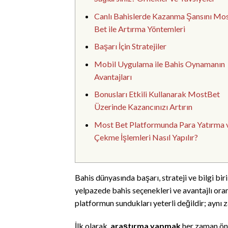
Canlı Bahislerde Kazanma Şansını Mo
Bet ile Artırma Yöntemleri
Başarı İçin Stratejiler
Mobil Uygulama ile Bahis Oynamanın
Avantajları
Bonusları Etkili Kullanarak MostBet
Üzerinde Kazancınızı Artırın
Most Bet Platformunda Para Yatırma 
Çekme İşlemleri Nasıl Yapılır?
Bahis dünyasında başarı, strateji ve bilgi bir
yelpazede bahis seçenekleri ve avantajlı oran
platformun sundukları yeterli değildir; ayn
İlk olarak,
araştırma yapmak
her zaman önc