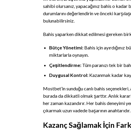
sahibi olursanız, yapacağınız bahis o kadar bil
durumlarını değerlendirin ve önceki karşılaş
bulunabilirsiniz.
Bahis yaparken dikkat edilmesi gereken birk
Bütçe Yönetimi:
Bahis için ayırdığınız 
miktarlarla oynayın.
Çeşitlendirme:
Tüm paranızı tek bir bahi
Duygusal Kontrol:
Kazanmak kadar kayb
Mostbet’in sunduğu canlı bahis seçenekleri, a
burada da dikkatli olmak şarttır. Anlık kara
her zaman kazandırır. Her bahis deneyimi yen
çıkarmak uzun vadede başarının anahtarıdır.
Kazanç Sağlamak İçin Farklı