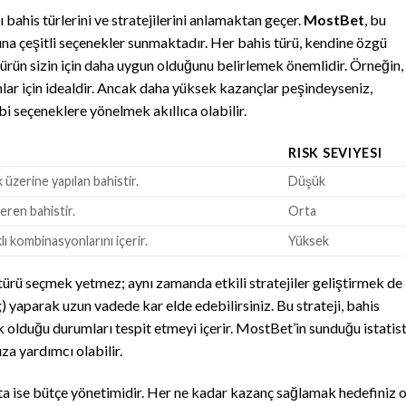
 bahis türlerini ve stratejilerini anlamaktan geçer.
MostBet
, bu
ına çeşitli seçenekler sunmaktadır. Her bahis türü, kendine özgü
i türün sizin için daha uygun olduğunu belirlemek önemlidir. Örneğin,
nlar için idealdir. Ancak daha yüksek kazançlar peşindeyseniz,
bi seçeneklere yönelmek akıllıca olabilir.
RISK SEVIYESI
 üzerine yapılan bahistir.
Düşük
eren bahistir.
Orta
ı kombinasyonlarını içerir.
Yüksek
türü seçmek yetmez; aynı zamanda etkili stratejiler geliştirmek de
) yaparak uzun vadede kar elde edebilirsiniz. Bu strateji, bahis
k olduğu durumları tespit etmeyi içerir. MostBet’in sunduğu istatis
ıza yardımcı olabilir.
 ise bütçe yönetimidir. Her ne kadar kazanç sağlamak hedefiniz o