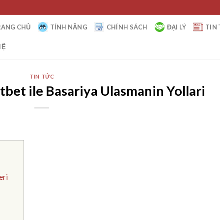
RANG CHỦ
TÍNH NĂNG
CHÍNH SÁCH
ĐẠI LÝ
TIN
HỆ
TIN TỨC
bet ile Basariya Ulasmanin Yollari
eri