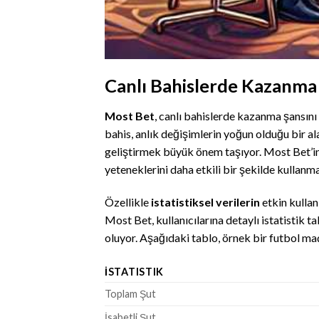
Canlı Bahislerde Kazanma 
Most Bet
, canlı bahislerde kazanma şansını 
bahis, anlık değişimlerin yoğun olduğu bir a
geliştirmek büyük önem taşıyor. Most Bet’in s
yeteneklerini daha etkili bir şekilde kullanm
Özellikle
istatistiksel verilerin
etkin kullan
Most Bet, kullanıcılarına detaylı istatistik t
oluyor. Aşağıdaki tablo, örnek bir futbol maç
İSTATISTIK
Toplam Şut
İsabetli Şut