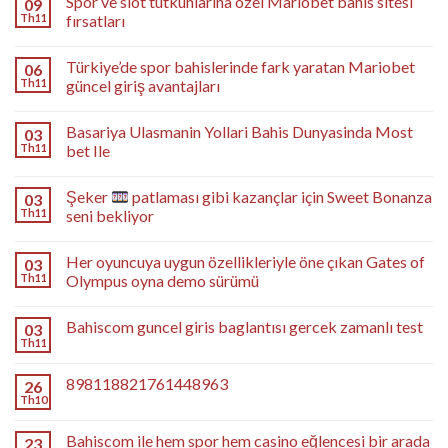
Spor ve slot tutkunlarına özel Mariobet bahis sitesi
09
Th11
fırsatları
Türkiye’de spor bahislerinde fark yaratan Mariobet
06
Th11
güncel giriş avantajları
Basariya Ulasmanin Yollari Bahis Dunyasinda Most
03
Th11
bet Ile
Şeker
patlaması gibi kazançlar için Sweet Bonanza
03
Th11
seni bekliyor
Her oyuncuya uygun özellikleriyle öne çıkan Gates of
03
Th11
Olympus oyna demo sürümü
Bahiscom guncel giris baglantısı gercek zamanlı test
03
Th11
898118821761448963
26
Th10
Bahiscom ile hem spor hem casino eğlencesi bir arada
23